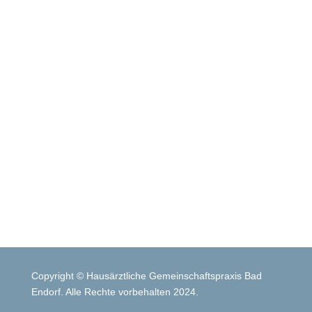
FOLGEN SIE UNS AUF INSTAGRAM
Unser Team heißt Sie herzlich
willkommen auf unserer Seite
FOLGE UNS HIER
Copyright © Hausärztliche Gemeinschaftspraxis Bad
Endorf. Alle Rechte vorbehalten 2024.